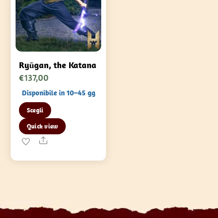
Ryūgan, the Katana
€
137,00
Disponibile in 10–45 gg
Questo
Scegli
prodotto
Quick view
ha
Share
più
varianti.
Le
opzioni
possono
essere