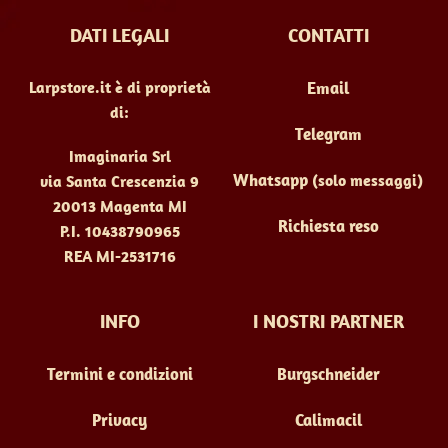
scelte
DATI LEGALI
CONTATTI
nella
pagina
Larpstore.it è di proprietà
Email
del
di:
prodotto
Telegram
Imaginaria Srl
Whatsapp
(solo messaggi)
via Santa Crescenzia 9
20013 Magenta MI
Richiesta reso
P.I. 10438790965
REA MI-2531716
INFO
I NOSTRI PARTNER
Termini e condizioni
Burgschneider
Privacy
Calimacil