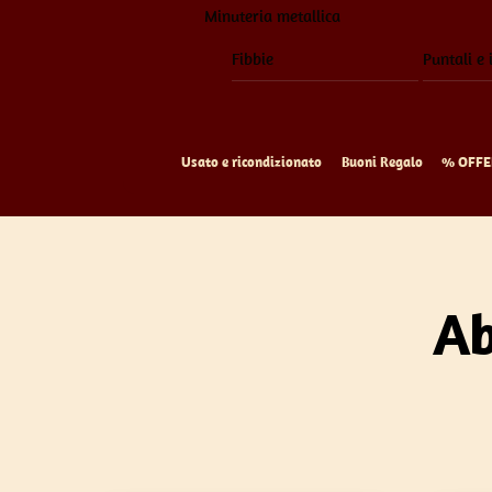
Minuteria metallica
Fibbie
Puntali e 
Usato e ricondizionato
Buoni Regalo
% OFFE
Ab