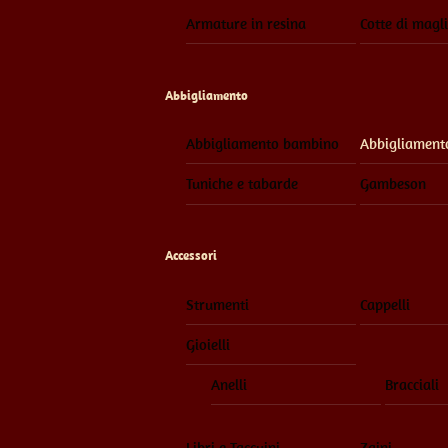
Armature in resina
Cotte di magl
Abbigliamento
Abbigliamento bambino
Abbigliament
Tuniche e tabarde
Gambeson
Accessori
Strumenti
Cappelli
Gioielli
Anelli
Bracciali
Libri e Taccuini
Zaini