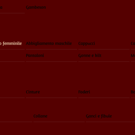
ia
Gambeson
o femminile
Abbigliamento maschile
Cappucci
Ca
Pantaloni
Gonne e kilt
Ma
Cinture
Foderi
Bo
Collane
Ganci e fibule