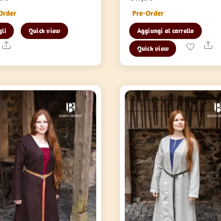
Order
Pre-Order
Questo
gli
Quick view
Aggiungi al carrello
prodotto
Share
Sh
Quick view
ha
più
varianti.
Le
opzioni
possono
essere
scelte
nella
pagina
del
prodotto