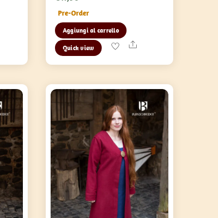
Pre-Order
Aggiungi al carrello
are
Share
Quick view