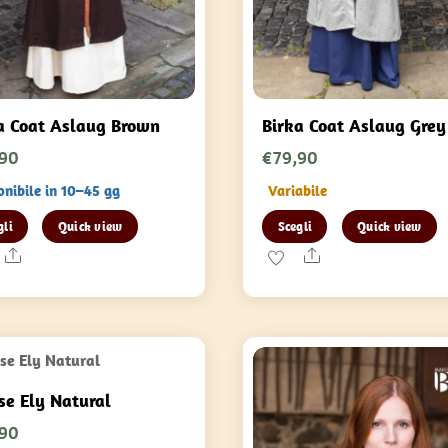
a Coat Aslaug Brown
Birka Coat Aslaug Grey
,90
€
79,90
onibile in 10–45 gg
Variabile
Questo
Questo
gli
Quick view
Scegli
Quick view
prodotto
prodotto
Share
Share
ha
ha
più
più
varianti.
varianti.
Le
Le
opzioni
opzioni
se Ely Natural
possono
possono
,90
essere
essere