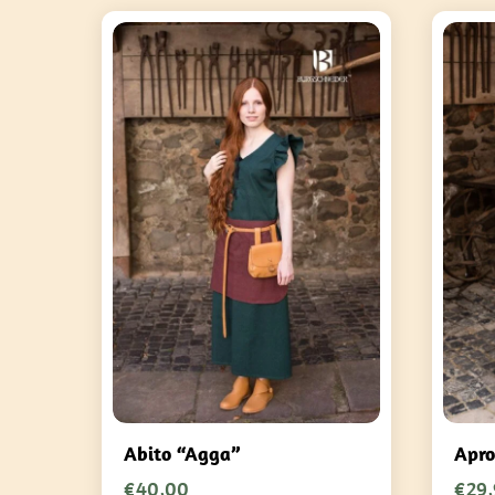
Abito “Agga”
Apro
€
40,00
€
29