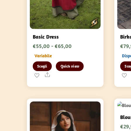
Basic Dress
Birk
Fascia
€
55,00
-
€
65,00
€
79
di
Variabile
Disp
prezzo:
Questo
Scegli
Quick view
Sce
da
prodotto
Share
€55,00
ha
a
più
€65,00
varianti.
Le
opzioni
Blou
possono
€
29
essere