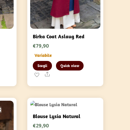
Birka Coat Aslaug Red
€
79,90
Variabile
Questo
Scegli
Quick view
prodotto
Share
ha
più
varianti.
Le
opzioni
Blouse Lysia Natural
possono
€
29,90
essere