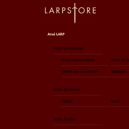
Skip
to
content
Armi LARP
Armi da mischia
Armi improvvisate
Armi da l
Spade ad una mano
Spadoni
Armi da fuoco
Pistole
Fucili
Armi da tiro