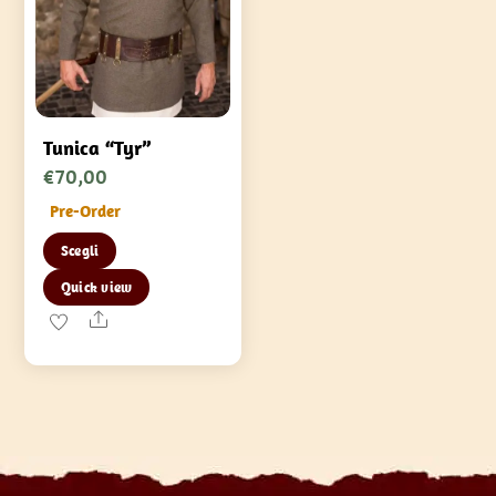
Tunica “Tyr”
€
70,00
Pre-Order
Questo
Scegli
prodotto
Quick view
ha
Share
più
varianti.
Le
opzioni
possono
essere