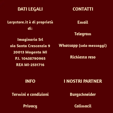
scelte
DATI LEGALI
CONTATTI
nella
pagina
Larpstore.it è di proprietà
Email
del
di:
prodotto
Telegram
Imaginaria Srl
Whatsapp
(solo messaggi)
via Santa Crescenzia 9
20013 Magenta MI
Richiesta reso
P.I. 10438790965
REA MI-2531716
INFO
I NOSTRI PARTNER
Termini e condizioni
Burgschneider
Privacy
Calimacil