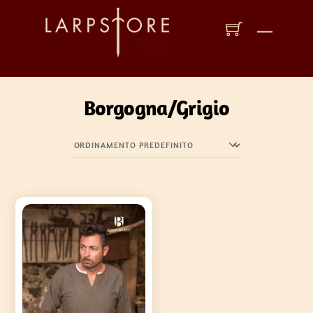
Skip
to
Menu
content
Borgogna/Grigio