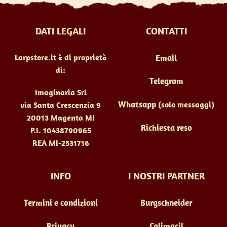
essere
scelte
DATI LEGALI
CONTATTI
nella
pagina
Larpstore.it è di proprietà
Email
del
di:
prodotto
Telegram
Imaginaria Srl
Whatsapp
(solo messaggi)
via Santa Crescenzia 9
20013 Magenta MI
Richiesta reso
P.I. 10438790965
REA MI-2531716
INFO
I NOSTRI PARTNER
Termini e condizioni
Burgschneider
Privacy
Calimacil