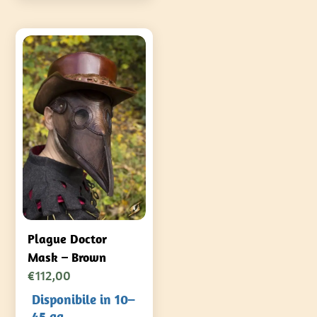
Le
opzioni
possono
essere
scelte
nella
pagina
del
prodotto
Plague Doctor
Mask – Brown
€
112,00
Disponibile in 10–
45 gg