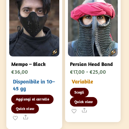
Mempo – Black
Persian Head Band
Fascia
€
36,00
€
17,00
-
€
25,00
di
Disponibile in 10–
Variabile
prezzo:
45 gg
Questo
Scegli
da
prodotto
Aggiungi al carrello
€17,00
Quick view
ha
Quick view
a
Share
più
Share
€25,00
varianti.