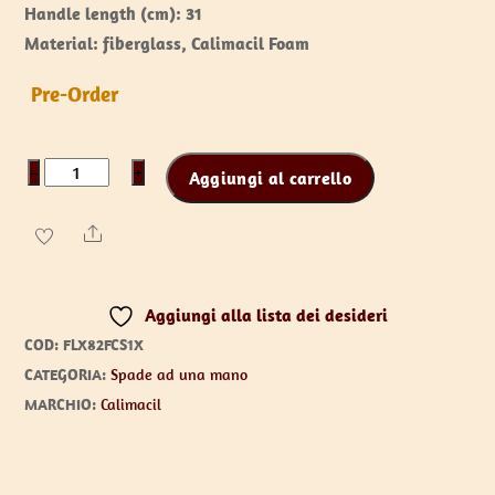
Handle length (cm): 31
Material: fiberglass, Calimacil Foam
Pre-Order
Faloril
−
+
Aggiungi al carrello
II
-
Share
the
Claw
Aggiungi alla lista dei desideri
quantità
COD:
FLX82FCS1X
CATEGORIA:
Spade ad una mano
MARCHIO:
Calimacil