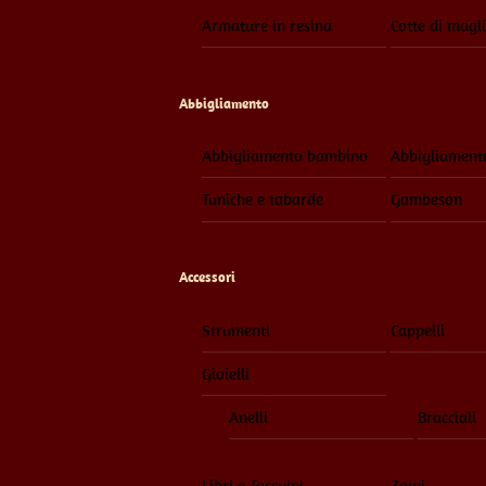
Armature in resina
Cotte di magl
Abbigliamento
Abbigliamento bambino
Abbigliament
Tuniche e tabarde
Gambeson
Accessori
Strumenti
Cappelli
Gioielli
Anelli
Bracciali
Libri e Taccuini
Zaini