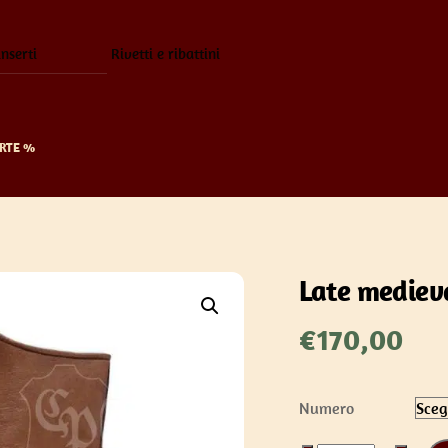
inserti
Rivetti e ribattini
RTE %
Late medieva
€
170,00
Numero