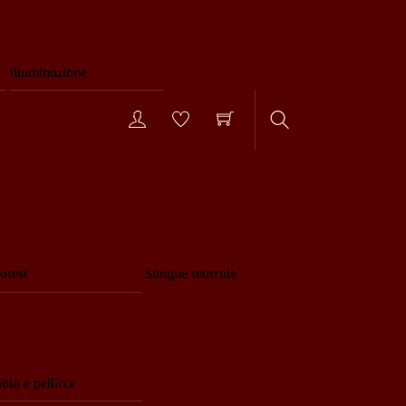
Illuminazione
Search
otesi
Sangue teatrale
oio e pellicce