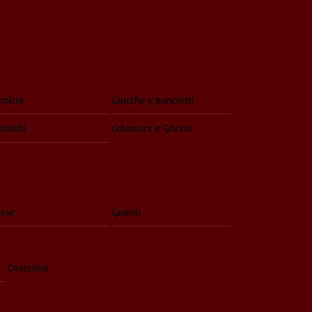
Menu
micie
Giacche e panciotti
ntelli
Calzature e Ghette
rse
Guanti
Orecchini