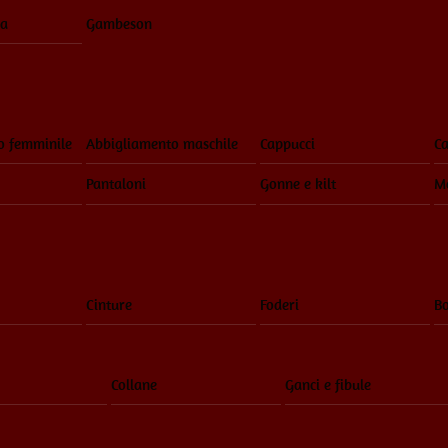
ia
Gambeson
o femminile
Abbigliamento maschile
Cappucci
Ca
Pantaloni
Gonne e kilt
Ma
Cinture
Foderi
Bo
Collane
Ganci e fibule