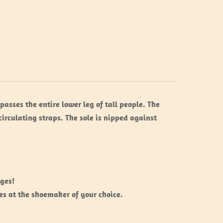
asses the entire lower leg of tall people. The
circulating straps. The sole is nipped against
Ages!
es at the shoemaker of your choice.