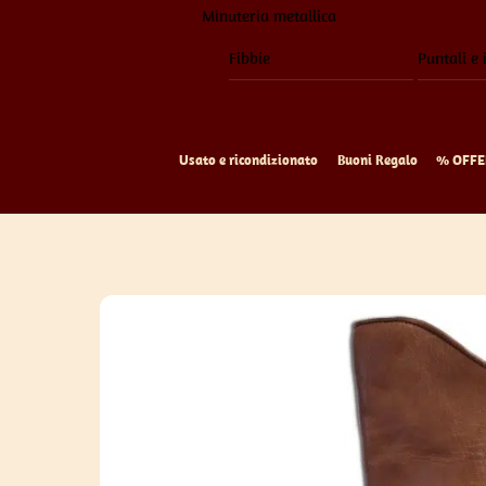
Minuteria metallica
Fibbie
Puntali e 
Usato e ricondizionato
Buoni Regalo
% OFFE