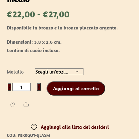
Fascia
€
22,00
-
€
27,00
di
Disponibile in bronzo e in bronzo placcato argento.
prezzo:
da
Dimensioni: 3.8 x 2.6 cm.
€22,00
Cordino di cuoio incluso.
a
€27,00
Metallo
Pendente
−
+
Aggiungi al carrello
vichingo
con
Share
sfera
-
Aggiungi alla lista dei desideri
medio
COD:
PER0GOT-GLASM
quantità