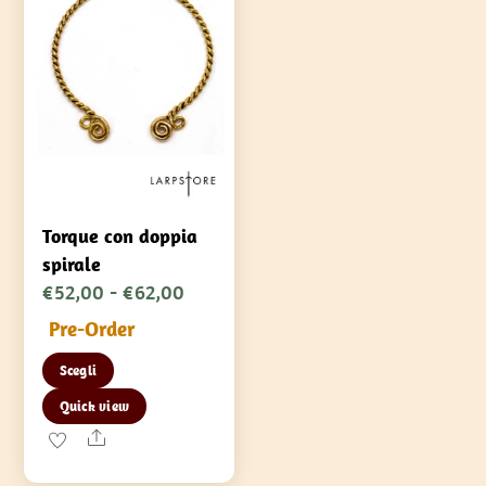
scelte
nella
pagina
del
prodotto
Torque con doppia
spirale
Fascia
€
52,00
-
€
62,00
di
Pre-Order
prezzo:
Questo
Scegli
da
prodotto
€52,00
Quick view
ha
a
Share
più
€62,00
varianti.