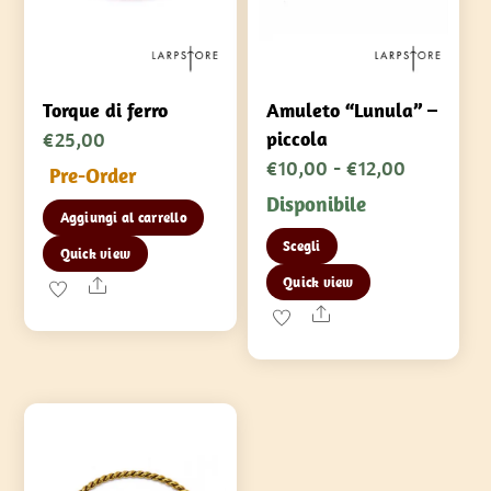
Torque di ferro
Amuleto “Lunula” –
€
25,00
piccola
Fascia
€
10,00
-
€
12,00
Pre-Order
di
Disponibile
Aggiungi al carrello
prezzo:
Questo
Scegli
da
Quick view
prodotto
€10,00
Quick view
Share
ha
a
Share
più
€12,00
varianti.
Le
opzioni
possono
essere