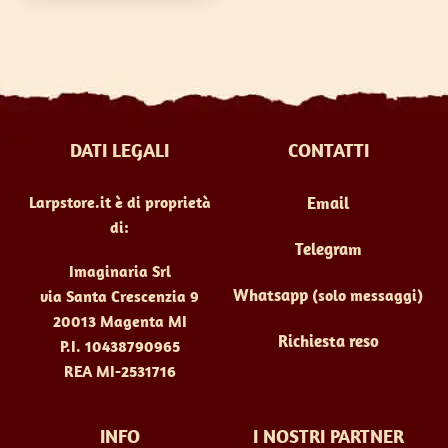
Le
opzioni
possono
essere
scelte
DATI LEGALI
CONTATTI
nella
pagina
Larpstore.it è di proprietà
Email
del
di:
prodotto
Telegram
Imaginaria Srl
Whatsapp
(solo messaggi)
via Santa Crescenzia 9
20013 Magenta MI
Richiesta reso
P.I. 10438790965
REA MI-2531716
INFO
I NOSTRI PARTNER