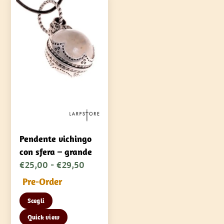
Pendente vichingo
con sfera – grande
Fascia
€
25,00
-
€
29,50
di
Pre-Order
prezzo:
Questo
Scegli
da
prodotto
€25,00
Quick view