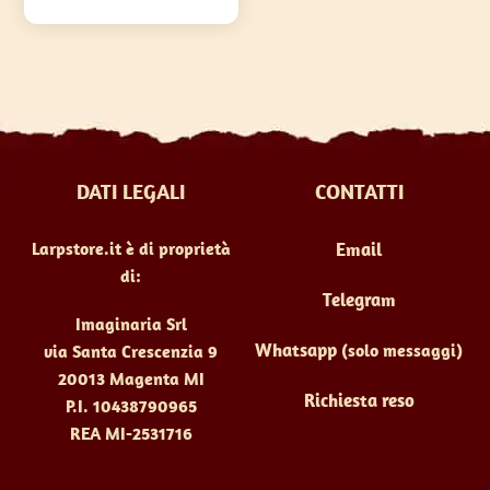
€22,50
varianti.
Le
opzioni
possono
essere
scelte
DATI LEGALI
CONTATTI
nella
pagina
Larpstore.it è di proprietà
Email
del
di:
prodotto
Telegram
Imaginaria Srl
Whatsapp
(solo messaggi)
via Santa Crescenzia 9
20013 Magenta MI
Richiesta reso
P.I. 10438790965
REA MI-2531716