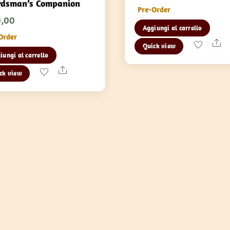
dsman’s Companion
Pre-Order
0,00
Aggiungi al carrello
Order
Sh
Quick view
iungi al carrello
Share
ck view