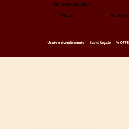
Minuteria metallica
Fibbie
Puntali e 
Usato e ricondizionato
Buoni Regalo
% OFFE