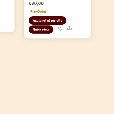
€
30,00
Pre-Order
Aggiungi al carrello
are
Share
Quick view