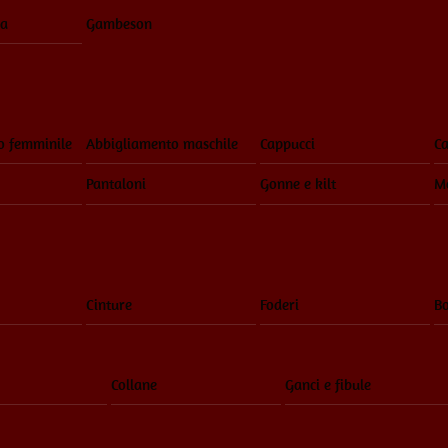
ia
Gambeson
o femminile
Abbigliamento maschile
Cappucci
Ca
Pantaloni
Gonne e kilt
Ma
Cinture
Foderi
Bo
Collane
Ganci e fibule