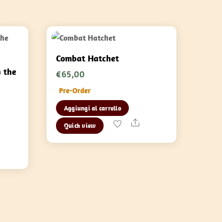
Combat Hatchet
 the
€
65,00
Pre-Order
Aggiungi al carrello
Share
Quick view
are