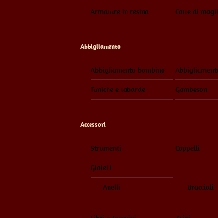
Armature in resina
Cotte di magl
Abbigliamento
Abbigliamento bambino
Abbigliament
Tuniche e tabarde
Gambeson
Accessori
Strumenti
Cappelli
Gioielli
Anelli
Bracciali
Libri e Taccuini
Zaini