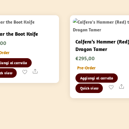
ar the Boot Knife
Calfera’s Hammer (Red)
,00
Dragon Tamer
Order
€
295,00
iungi al carrello
Pre-Order
Share
ck view
Aggiungi al carrello
Sh
Quick view