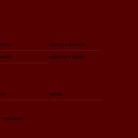
Menu
micie
Giacche e panciotti
ntelli
Calzature e Ghette
rse
Guanti
Orecchini