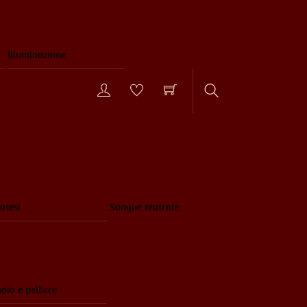
Illuminazione
Search
otesi
Sangue teatrale
oio e pellicce