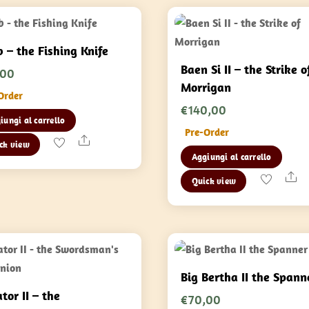
 – the Fishing Knife
Baen Si II – the Strike o
,00
Morrigan
Order
€
140,00
iungi al carrello
Pre-Order
Share
ck view
Aggiungi al carrello
Sh
Quick view
Big Bertha II the Spann
tor II – the
€
70,00