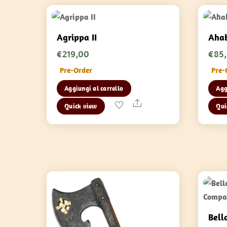
Agrippa II
Ahab
€
219,00
€
85
Pre-Order
Pre-
Aggiungi al carrello
Agg
Share
Quick view
Qui
Bella