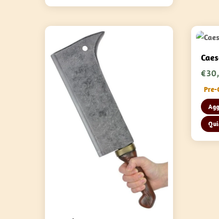
Caes
€
30
Pre-
Agg
Qui