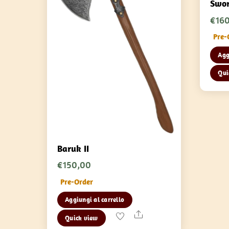
Swor
€
16
Pre-
Agg
Qui
Baruk II
€
150,00
Pre-Order
Aggiungi al carrello
Share
Quick view