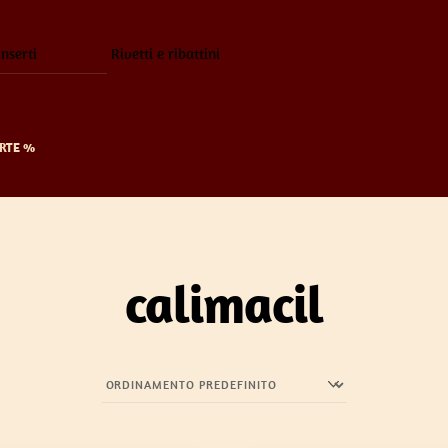
inserti
Rivetti e ribattini
RTE %
calimacil