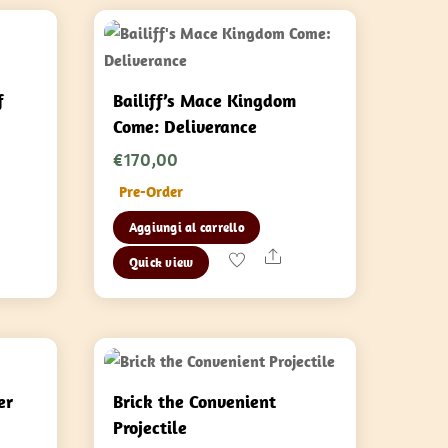
f
Bailiff’s Mace Kingdom
Come: Deliverance
€
170,00
Pre-Order
Aggiungi al carrello
are
Share
Quick view
er
Brick the Convenient
Projectile