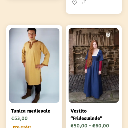
Share
Le
opzioni
possono
essere
scelte
nella
pagina
del
prodotto
Vestito
Tunica medievale
€
53,00
“Frideswinde”
Fascia
€
50,00
-
€
60,00
Pre-Order