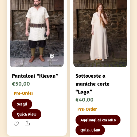
Pantaloni “Kievan”
Sottoveste a
€
50,00
maniche corte
“Laga”
Pre-Order
€
40,00
Questo
Scegli
Pre-Order
prodotto
Quick view
ha
Aggiungi al carrello
Share
più
Quick view
varianti.