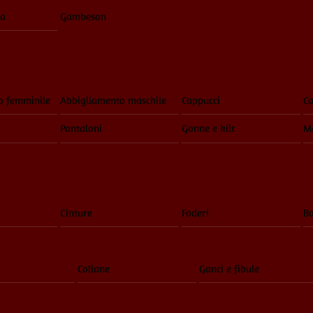
ia
Gambeson
o femminile
Abbigliamento maschile
Cappucci
Ca
Pantaloni
Gonne e kilt
Ma
Cinture
Foderi
Bo
Collane
Ganci e fibule