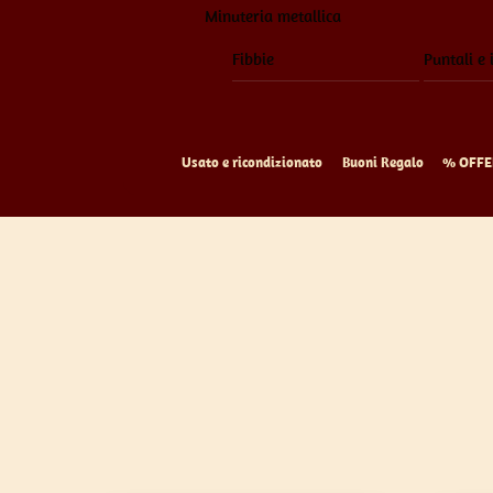
Minuteria metallica
Fibbie
Puntali e 
Usato e ricondizionato
Buoni Regalo
% OFFE