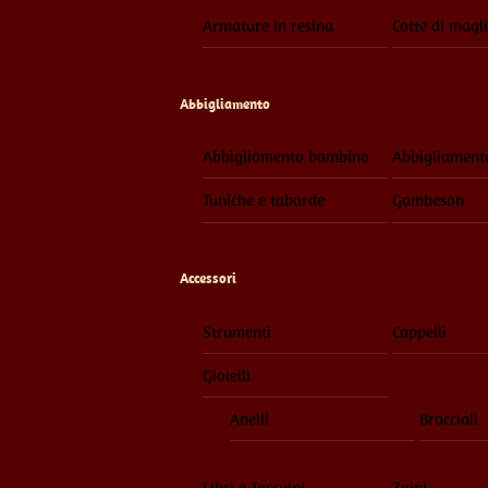
Armature in resina
Cotte di magl
Abbigliamento
Abbigliamento bambino
Abbigliament
Tuniche e tabarde
Gambeson
Accessori
Strumenti
Cappelli
Gioielli
Anelli
Bracciali
Libri e Taccuini
Zaini