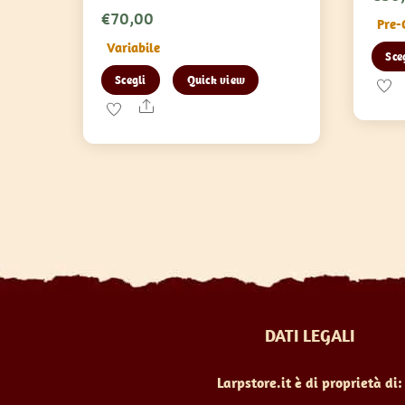
€
70,00
Pre-
Variabile
Sce
Questo
Scegli
Quick view
prodotto
Share
ha
più
varianti.
Le
opzioni
possono
essere
scelte
nella
DATI LEGALI
pagina
del
Larpstore.it è di proprietà di:
prodotto