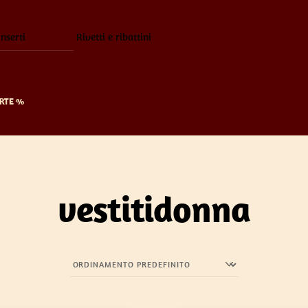
inserti
Rivetti e ribattini
RTE %
vestitidonna