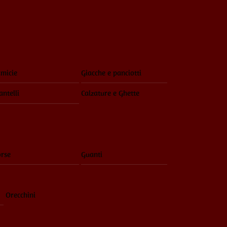
Menu
micie
Giacche e panciotti
ntelli
Calzature e Ghette
rse
Guanti
Orecchini