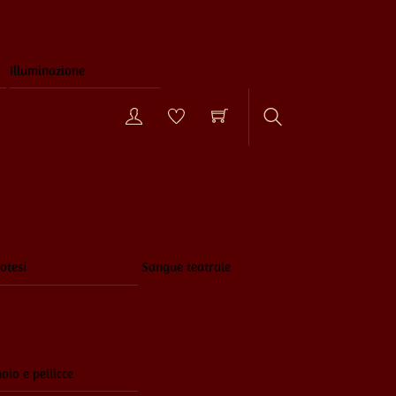
Illuminazione
Search
otesi
Sangue teatrale
oio e pellicce