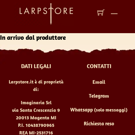
Skip
to
Menu
content
In arrivo dal produttore
DATI LEGALI
CONTATTI
Larpstore.it è di proprietà
Email
di:
Telegram
Imaginaria Srl
Whatsapp
(solo messaggi)
via Santa Crescenzia 9
20013 Magenta MI
Richiesta reso
P.I. 10438790965
REA MI-2531716