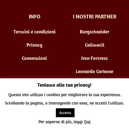
INFO
I NOSTRI PARTNER
Termini e condizioni
Burgschneider
Privacy
Calimacil
Convenzioni
Iron Fortress
Leonardo Carbone
Teniamo alla tua privacy!
Copyright 2025 Imaginaria srl - Tutti i testi e le immagini sono
Questo sito utilizza i cookies per migliorare la tua esperienza.
di proprietà dei rispettivi detentori ed utilizzate con licenza.
Scrollando la pagina, o interagendo con essa, ne accetti l'utilizzo.
Back
Accetta
Per saperne di più, leggi
Qui
to