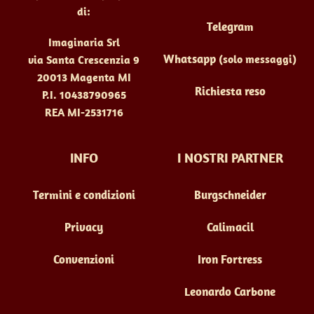
del
del
di:
prodotto
prodotto
Telegram
Imaginaria Srl
Whatsapp
(solo messaggi)
via Santa Crescenzia 9
20013 Magenta MI
Richiesta reso
P.I. 10438790965
REA MI-2531716
INFO
I NOSTRI PARTNER
Termini e condizioni
Burgschneider
Privacy
Calimacil
Convenzioni
Iron Fortress
Leonardo Carbone