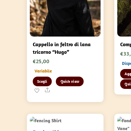
Cappello in feltro di lana
Comp
tricorno “Hugo”
€
33
€
25,00
Disp
Variabile
Agg
Questo
Scegli
Quick view
Qui
prodotto
Share
ha
più
varianti.
Le
opzioni