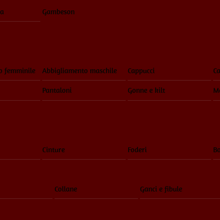
ia
Gambeson
o femminile
Abbigliamento maschile
Cappucci
Ca
Pantaloni
Gonne e kilt
Ma
Cinture
Foderi
Bo
Collane
Ganci e fibule