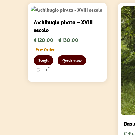
Archibugio pirata – XVIII
secolo
Fascia
€
120,00
-
€
130,00
di
Pre-Order
prezzo:
Questo
Scegli
Quick view
da
prodotto
Share
€120,00
ha
a
più
€130,00
varianti.
Le
opzioni
possono
Basi
essere
scelte
€
35