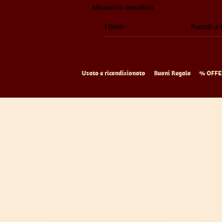
Minuteria metallica
Fibbie
Puntali e 
Usato e ricondizionato
Buoni Regalo
% OFFE