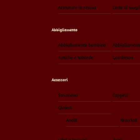
Armature in resina
Cotte di magl
Abbigliamento
Abbigliamento bambino
Abbigliament
Tuniche e tabarde
Gambeson
Accessori
Strumenti
Cappelli
Gioielli
Anelli
Bracciali
Libri e Taccuini
Zaini