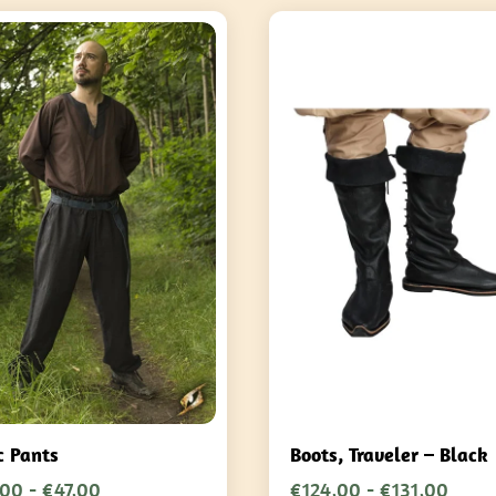
c Pants
Boots, Traveler – Black
Fascia
Fasci
,00
-
€
47,00
€
124,00
-
€
131,00