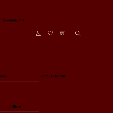
Illuminazione
Search
otesi
Sangue teatrale
oio e pellicce