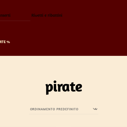
inserti
Rivetti e ribattini
RTE %
pirate