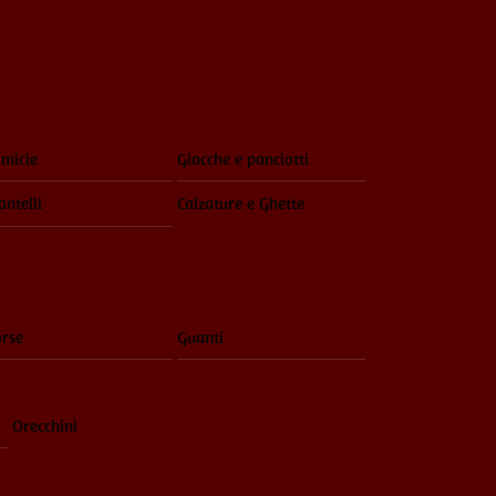
Menu
micie
Giacche e panciotti
ntelli
Calzature e Ghette
rse
Guanti
Orecchini