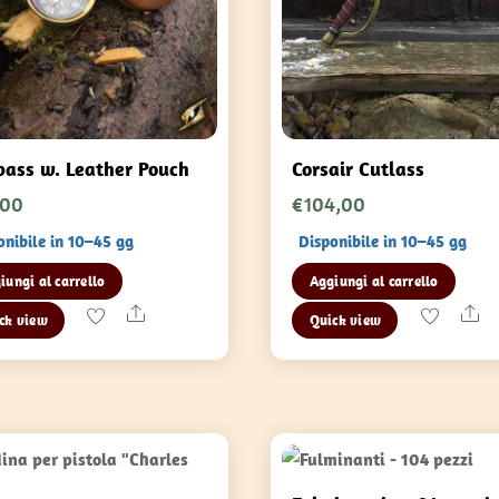
ass w. Leather Pouch
Corsair Cutlass
,00
€
104,00
onibile in 10–45 gg
Disponibile in 10–45 gg
iungi al carrello
Aggiungi al carrello
Share
Sh
ck view
Quick view